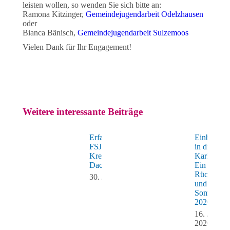
leisten wollen, so wenden Sie sich bitte an:
Ramona Kitzinger,
Gemeindejugendarbeit Odelzhausen
oder
Bianca Bänisch,
Gemeindejugendarbeit Sulzemoos
Vielen Dank für Ihr Engagement!
Weitere interessante Beiträge
Erfahrungsbericht:
Einblicke
FSJ beim
in die Villa
Kreisjugendring
Karlchen 
Dachau
Ein
Rückblick
30. Juli 2026
und das
Sommerfes
2026
16. Juli
2026