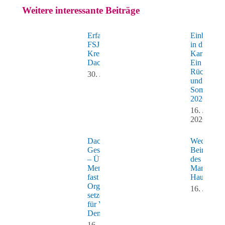
Weitere interessante Beiträge
Erfahrungsbericht:
Einblicke
FSJ beim
in die Villa
Kreisjugendring
Karlchen 
Dachau
Ein
Rückblick
30. Juli 2026
und das
Sommerfes
2026
16. Juli
2026
Dachau zeigt
Wechsel i
Geschlossenheit
Beiratsvors
– Über 200
des Max
Menschen und
Mannheim
fast 60
Hauses
Organisationen
16. Juli 2
setzen Zeichen
für Vielfalt und
Demokratie
16. Juli 2026