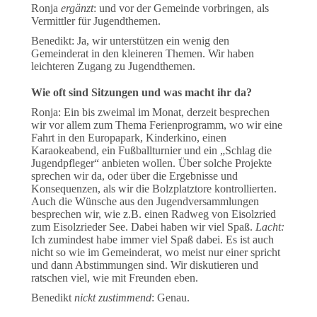
Ronja
ergänzt
: und vor der Gemeinde vorbringen, als
Vermittler für Jugendthemen.
Benedikt: Ja, wir unterstützen ein wenig den
Gemeinderat in den kleineren Themen. Wir haben
leichteren Zugang zu Jugendthemen.
Wie oft sind Sitzungen und was macht ihr da?
Ronja: Ein bis zweimal im Monat, derzeit besprechen
wir vor allem zum Thema Ferienprogramm, wo wir eine
Fahrt in den Europapark, Kinderkino, einen
Karaokeabend, ein Fußballturnier und ein „Schlag die
Jugendpfleger“ anbieten wollen. Über solche Projekte
sprechen wir da, oder über die Ergebnisse und
Konsequenzen, als wir die Bolzplatztore kontrollierten.
Auch die Wünsche aus den Jugendversammlungen
besprechen wir, wie z.B. einen Radweg von Eisolzried
zum Eisolzrieder See. Dabei haben wir viel Spaß.
Lacht:
Ich zumindest habe immer viel Spaß dabei. Es ist auch
nicht so wie im Gemeinderat, wo meist nur einer spricht
und dann Abstimmungen sind. Wir diskutieren und
ratschen viel, wie mit Freunden eben.
Benedikt
nickt zustimmend
: Genau.