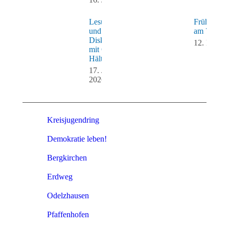
Lesung
Frühjahrs
und
am 7. Mai
Diskussion
12. Mai 2
mit Oliwia
Hälterlein
17. Juni
2026
Kreisjugendring
Demokratie leben!
Bergkirchen
Erdweg
Odelzhausen
Pfaffenhofen