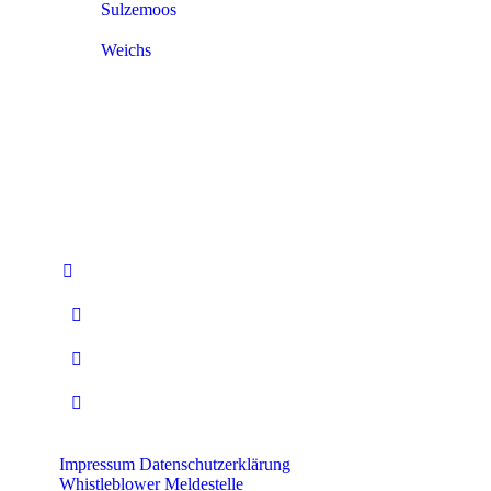
Sulzemoos
Weichs
Finden Sie uns auf:
Facebook
Instagram
YouTube
RSS-
Feed
Impressum
Datenschutzerklärung
Whistleblower Meldestelle