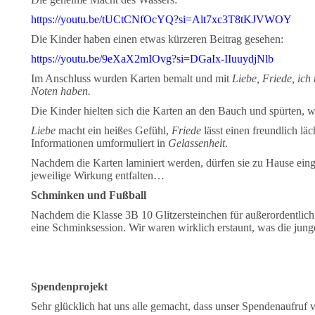
https://youtu.be/tUCtCNfOcYQ?si=Alt7xc3T8tKJVWOY
Die Kinder haben einen etwas kürzeren Beitrag gesehen:
https://youtu.be/9eXaX2mIOvg?si=DGaIx-IIuuydjNlb
Im Anschluss wurden Karten bemalt und mit
Liebe, Friede, ic
Noten haben.
Die Kinder hielten sich die Karten an den Bauch und spürten, 
Liebe
macht ein heißes Gefühl,
Friede
lässt einen freundlich lä
Informationen umformuliert in
Gelassenheit
.
Nachdem die Karten laminiert werden, dürfen sie zu Hause einges
jeweilige Wirkung entfalten…
Schminken und Fußball
Nachdem die Klasse 3B 10 Glitzersteinchen für außerordentlich 
eine Schminksession. Wir waren wirklich erstaunt, was die jun
Spendenprojekt
Sehr glücklich hat uns alle gemacht, dass unser Spendenaufru