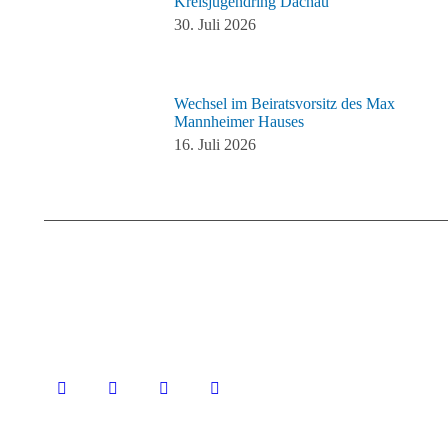
Kreisjugendring Dachau
30. Juli 2026
Wechsel im Beiratsvorsitz des Max
Mannheimer Hauses
16. Juli 2026
Finden Sie uns auf:
Facebook
Instagram
YouTube
RSS-
Feed