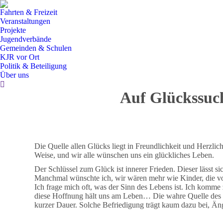
Fahrten & Freizeit
Veranstaltungen
Projekte
Jugendverbände
Gemeinden & Schulen
KJR vor Ort
Politik & Beteiligung
Über uns
Search:
Auf Glückssuch
Die Quelle allen Glücks liegt in Freundlichkeit und Herzlic
Weise, und wir alle wünschen uns ein glückliches Leben.
Der Schlüssel zum Glück ist innerer Frieden. Dieser lässt s
Manchmal wünschte ich, wir wären mehr wie Kinder, die vo
Ich frage mich oft, was der Sinn des Lebens ist. Ich komme 
diese Hoffnung hält uns am Leben… Die wahre Quelle des Glüc
kurzer Dauer. Solche Befriedigung trägt kaum dazu bei, Än