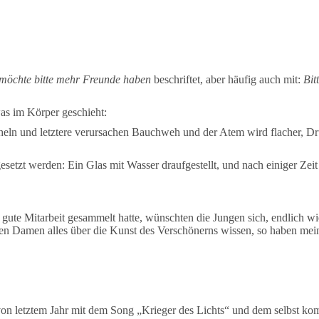
h möchte bitte mehr Freunde haben
beschriftet, aber häufig auch mit:
Bit
was im Körper geschieht:
cheln und letztere verursachen Bauchweh und der Atem wird flacher, Dru
etzt werden: Ein Glas mit Wasser draufgestellt, und nach einiger Zeit 
gute Mitarbeit gesammelt hatte, wünschten die Jungen sich, endlich w
gen Damen alles über die Kunst des Verschönerns wissen, so haben mein
f von letztem Jahr mit dem Song „Krieger des Lichts“ und dem selbst 