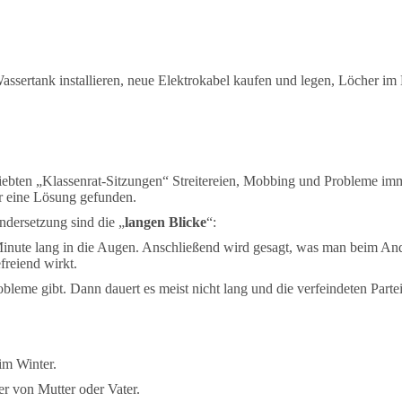
ssertank installieren, neue Elektrokabel kaufen und legen, Löcher im 
ebten „Klassenrat-Sitzungen“ Streitereien, Mobbing und Probleme imme
er eine Lösung gefunden.
dersetzung sind die „
langen Blicke
“:
 Minute lang in die Augen. Anschließend wird gesagt, was man beim A
reiend wirkt.
bleme gibt. Dann dauert es meist nicht lang und die verfeindeten Parte
im Winter.
er von Mutter oder Vater.