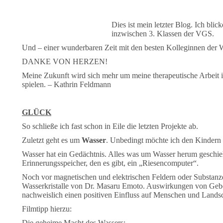
Dies ist mein letzter Blog. Ich bl
inzwischen 3. Klassen der VGS.
Und – einer wunderbaren Zeit mit den besten Kolleginnen der W
DANKE VON HERZEN!
Meine Zukunft wird sich mehr um meine therapeutische Arbeit 
spielen. – Kathrin Feldmann
GLÜCK
So schließe ich fast schon in Eile die letzten Projekte ab.
Zuletzt geht es um
Wasser
. Unbedingt möchte ich den Kindern
Wasser hat ein Gedächtnis. Alles was um Wasser herum geschieht
Erinnerungsspeicher, den es gibt, ein „Riesencomputer“.
Noch vor magnetischen und elektrischen Feldern oder Substanze
Wasserkristalle von Dr. Masaru Emoto. Auswirkungen von Gebet
nachweislich einen positiven Einfluss auf Menschen und Landsc
Filmtipp hierzu:
Die geheime Macht des Wassers: